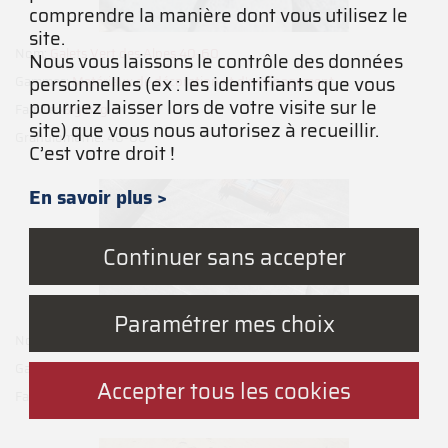
comprendre la manière dont vous utilisez le
site.
Nom:
Galets Vert des Alpes 40-60
Nous vous laissons le contrôle des données
personnelles (ex : les identifiants que vous
Gammes:
Matériaux de décoration et d'aménagement
pourriez laisser lors de votre visite sur le
Famille:
Big bag
site) que vous nous autorisez à recueillir.
Granulométrie: 40-60
C’est votre droit !
En savoir plus >
Continuer sans accepter
Paramétrer mes choix
Nom:
Toile Verte 130g - 207 x 10
Gammes:
Matériaux de décoration et d'aménagement
Accepter tous les cookies
Famille:
Accessoires