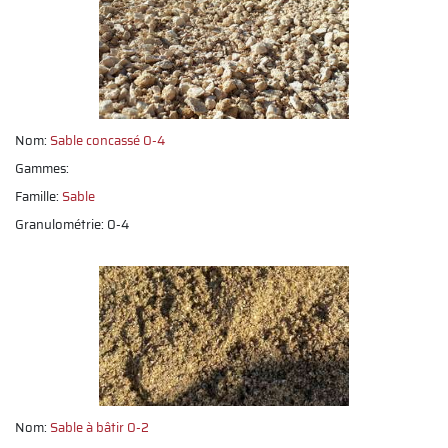
Nom:
Sable concassé 0-4
Gammes:
Famille:
Sable
Granulométrie: 0-4
Nom:
Sable à bâtir 0-2