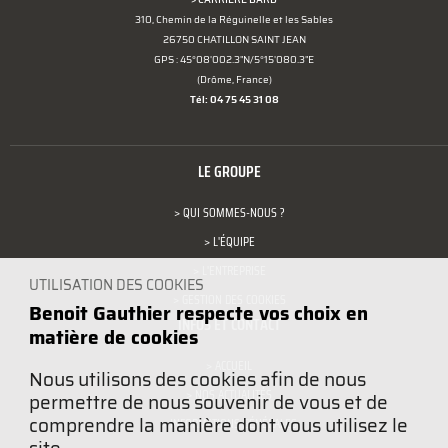
310, Chemin de la Réguinelle et les Sables
26750 CHATILLON SAINT JEAN
GPS : 45°08'002.3"N/5°15'080.3"E
(Drôme, France)
Tél: 04 75 45 31 08
LE GROUPE
> QUI SOMMES-NOUS ?
> L'ÉQUIPE
> L'ENTREPRISE
UTILISATION DES COOKIES
> GESTION DES COOKIES
Benoit Gauthier respecte vos choix en
INFOS ET CONTACT
matière de cookies
> ACCUEIL
Nous utilisons des cookies afin de nous
> NOS ACTUALITÉS
permettre de nous souvenir de vous et de
comprendre la manière dont vous utilisez le
> INFORMATIONS GÉNÉRALES