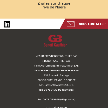
2 sites sur chaque
rive de l'Isère
NOUS CONTACTER
> CARRIÈRES BENOIT GAUTHIER SAS
> BENOIT GAUTHIER SAS
> TRANSPORTS BENOIT GAUTHIER SAS
> ETABLISSEMENTS BARD FRÈRES SAS
210, Route du Barrage
26 300 CHATUZANGE LE GOUBET
GPS : 45°02'18.4"N/5°05'13.0"E
Tél: 04 75 71 36 99
(carrières)
Tél: 04 75 05 16 08
(siège social)
> CARRIÈRE BARD