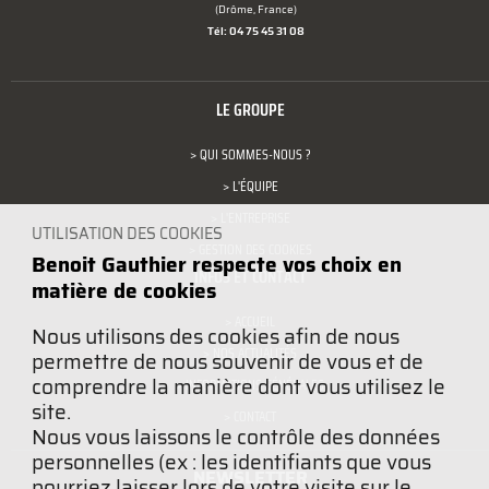
(Drôme, France)
Tél: 04 75 45 31 08
LE GROUPE
> QUI SOMMES-NOUS ?
> L'ÉQUIPE
> L'ENTREPRISE
UTILISATION DES COOKIES
> GESTION DES COOKIES
Benoit Gauthier respecte vos choix en
INFOS ET CONTACT
matière de cookies
> ACCUEIL
Nous utilisons des cookies afin de nous
> NOS ACTUALITÉS
permettre de nous souvenir de vous et de
comprendre la manière dont vous utilisez le
> INFORMATIONS GÉNÉRALES
site.
> CONTACT
Nous vous laissons le contrôle des données
personnelles (ex : les identifiants que vous
NEWSLETTER
pourriez laisser lors de votre visite sur le