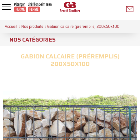
Pizançon
Châtillon Saint Jean
FERMÉ
FERMÉ
Accueil
›
Nos produits
›
Gabion calcaire (préremplis) 200x50x100
NOS CATÉGORIES
GABION CALCAIRE (PRÉREMPLIS)
200X50X100
>