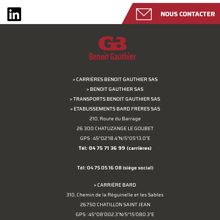
NOUS CONTACTER
> CARRIÈRES BENOIT GAUTHIER SAS
> BENOIT GAUTHIER SAS
> TRANSPORTS BENOIT GAUTHIER SAS
> ETABLISSEMENTS BARD FRÈRES SAS
210, Route du Barrage
26 300 CHATUZANGE LE GOUBET
GPS : 45°02'18.4"N/5°05'13.0"E
Tél: 04 75 71 36 99
(carrières)
Tél: 04 75 05 16 08
(siège social)
> CARRIÈRE BARD
310, Chemin de la Réguinelle et les Sables
26750 CHATILLON SAINT JEAN
GPS : 45°08'002.3"N/5°15'080.3"E