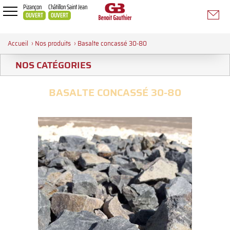
Pizançon
Châtillon Saint Jean
OUVERT
OUVERT
Accueil
›
Nos produits
›
Basalte concassé 30-80
NOS CATÉGORIES
BASALTE CONCASSÉ 30-80
>