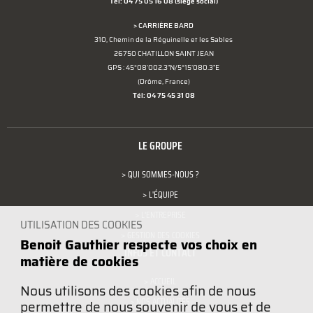
Tél: 04 75 05 16 08
(siège social)
> CARRIÈRE BARD
310, Chemin de la Réguinelle et les Sables
26750 CHATILLON SAINT JEAN
GPS : 45°08'002.3"N/5°15'080.3"E
(Drôme, France)
Tél: 04 75 45 31 08
LE GROUPE
> QUI SOMMES-NOUS ?
> L'ÉQUIPE
> L'ENTREPRISE
UTILISATION DES COOKIES
> GESTION DES COOKIES
Benoit Gauthier respecte vos choix en
INFOS ET CONTACT
matière de cookies
> ACCUEIL
Nous utilisons des cookies afin de nous
> NOS ACTUALITÉS
permettre de nous souvenir de vous et de