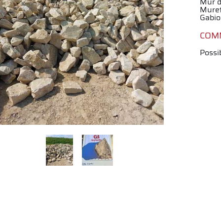
Mur 
Mure
Gabio
COM
Possi