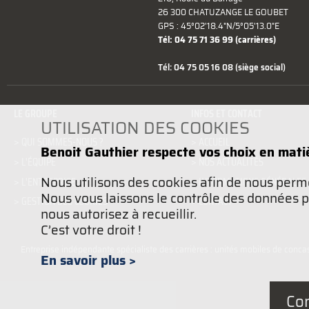
26 300 CHATUZANGE LE GOUBET
GPS : 45°02'18.4"N/5°05'13.0"E
Tél: 04 75 71 36 99
(carrières)
Tél: 04 75 05 16 08
(siège social)
LE GROUPE
INFOS ET CONTACT
UTILISATION DES COOKIES
> QUI SOMMES-NOUS ?
> ACCUEIL
Benoit Gauthier respecte vos choix en mati
> L'ÉQUIPE
> NOS ACTUALITÉS
Nous utilisons des cookies afin de nous perme
> L'ENTREPRISE
> INFORMATIONS GÉNÉRALES
Nous vous laissons le contrôle des données per
> GESTION DES COOKIES
> CONTACT
nous autorisez à recueillir.
C’est votre droit !
Entreprise indépendante spécialiste des carrières : unités mobiles de concas
En savoir plus >
Con