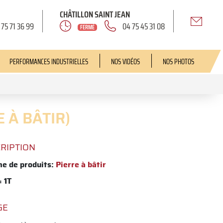
CHÂTILLON SAINT JEAN
 75 71 36 99
04 75 45 31 08
FERMÉ
PERFORMANCES INDUSTRIELLES
NOS VIDÉOS
NOS PHOTOS
 À BÂTIR)
RIPTION
 de produits:
Pierre à bâtir
 1T
GE