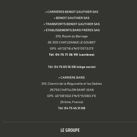
> CARRIÈRES BENOIT GAUTHIER SAS
> BENOIT GAUTHIER SAS
> TRANSPORTS BENOIT GAUTHIER SAS
> ETABLISSEMENTS BARD FRÈRES SAS
210, Route du Barrage
26 300 CHATUZANGE LE GOUBET
GPS : 45°02'18.4"N/5°05'13.0"E
Tél: 04 75 71 36 99
(carrières)
Tél: 04 75 05 16 08
(siège social)
> CARRIÈRE BARD
310, Chemin de la Réguinelle et les Sables
26750 CHATILLON SAINT JEAN
GPS : 45°08'002.3"N/5°15'080.3"E
(Drôme, France)
Tél: 04 75 45 31 08
LE GROUPE