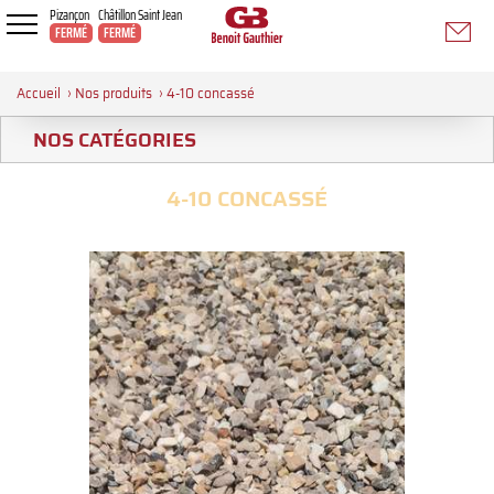
Pizançon
Châtillon Saint Jean
FERMÉ
FERMÉ
Accueil
›
Nos produits
›
4-10 concassé
NOS CATÉGORIES
4-10 CONCASSÉ
>