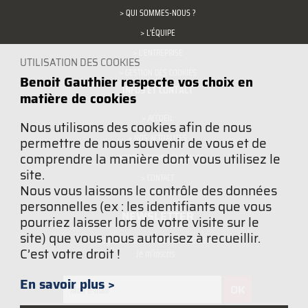
> QUI SOMMES-NOUS ?
> L'ÉQUIPE
> L'ENTREPRISE
UTILISATION DES COOKIES
> GESTION DES COOKIES
Benoit Gauthier respecte vos choix en
INFOS ET CONTACT
matière de cookies
> ACCUEIL
Nous utilisons des cookies afin de nous
> NOS ACTUALITÉS
permettre de nous souvenir de vous et de
comprendre la manière dont vous utilisez le
> INFORMATIONS GÉNÉRALES
site.
> CONTACT
Nous vous laissons le contrôle des données
personnelles (ex : les identifiants que vous
NEWSLETTER
pourriez laisser lors de votre visite sur le
site) que vous nous autorisez à recueillir.
Soyez au courant de notre actualité
C’est votre droit !
Je m'inscris :
En savoir plus >
OK