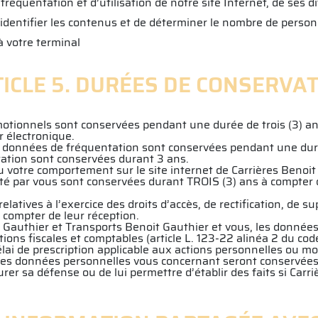
fréquentation et d’utilisation de notre site Internet, de ses 
’identifier les contenus et de déterminer le nombre de pers
à votre terminal
ICLE 5. DURÉES DE CONSERVA
tionnels sont conservées pendant une durée de trois (3) ans 
r électronique.
s données de fréquentation sont conservées pendant une dur
tation sont conservées durant 3 ans.
u votre comportement sur le site internet de Carrières Benoit
été par vous sont conservées durant TROIS (3) ans à compter d
latives à l’exercice des droits d’accès, de rectification, de s
 compter de leur réception.
t Gauthier et Transports Benoit Gauthier et vous, les données
ions fiscales et comptables (article L. 123-22 alinéa 2 du co
élai de prescription applicable aux actions personnelles ou mobi
 les données personnelles vous concernant seront conservées 
er sa défense ou de lui permettre d’établir des faits si Carr