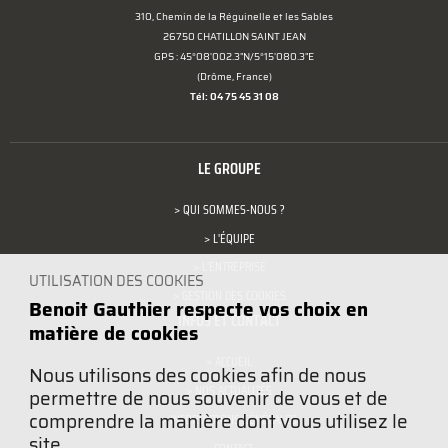
310, Chemin de la Réguinelle et les Sables
26750 CHATILLON SAINT JEAN
GPS : 45°08'002.3"N/5°15'080.3"E
(Drôme, France)
Tél: 04 75 45 31 08
LE GROUPE
> QUI SOMMES-NOUS ?
> L'ÉQUIPE
> L'ENTREPRISE
UTILISATION DES COOKIES
> GESTION DES COOKIES
Benoit Gauthier respecte vos choix en
INFOS ET CONTACT
matière de cookies
> ACCUEIL
Nous utilisons des cookies afin de nous
> NOS ACTUALITÉS
permettre de nous souvenir de vous et de
comprendre la manière dont vous utilisez le
> INFORMATIONS GÉNÉRALES
site.