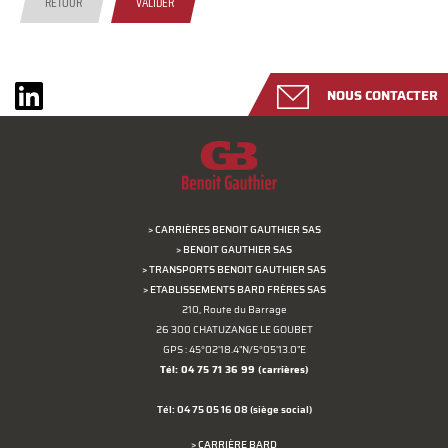
RETOUR
VALIDER
NOUS CONTACTER
> CARRIÈRES BENOIT GAUTHIER SAS
> BENOIT GAUTHIER SAS
> TRANSPORTS BENOIT GAUTHIER SAS
> ETABLISSEMENTS BARD FRÈRES SAS
210, Route du Barrage
26 300 CHATUZANGE LE GOUBET
GPS : 45°02'18.4"N/5°05'13.0"E
Tél: 04 75 71 36 99
(carrières)
Tél: 04 75 05 16 08
(siège social)
> CARRIÈRE BARD